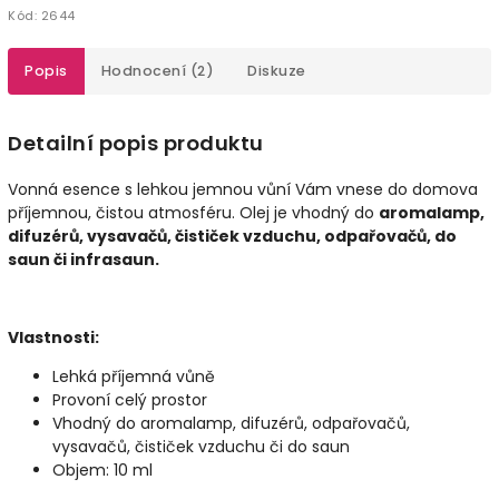
Kód:
2644
Popis
Hodnocení (2)
Diskuze
Detailní popis produktu
Vonná esence s lehkou jemnou vůní Vám vnese do domova
příjemnou, čistou atmosféru. Olej je vhodný do
aromalamp,
difuzérů, vysavačů, čističek vzduchu, odpařovačů, do
saun či infrasaun.
Vlastnosti:
Lehká příjemná vůně
Provoní celý prostor
Vhodný do aromalamp, difuzérů, odpařovačů,
vysavačů, čističek vzduchu či do saun
Objem: 10 ml