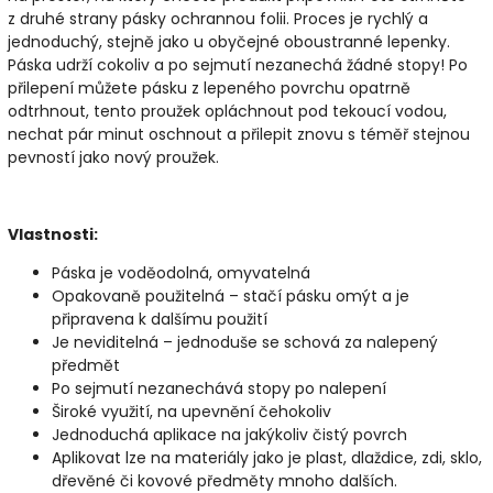
z druhé strany pásky ochrannou folii. Proces je rychlý a
jednoduchý, stejně jako u obyčejné oboustranné lepenky.
Páska udrží cokoliv a po sejmutí nezanechá žádné stopy! Po
přilepení můžete pásku z lepeného povrchu opatrně
odtrhnout, tento proužek opláchnout pod tekoucí vodou,
nechat pár minut oschnout a přilepit znovu s téměř stejnou
pevností jako nový proužek.
Vlastnosti:
Páska je voděodolná, omyvatelná
Opakovaně použitelná – stačí pásku omýt a je
připravena k dalšímu použití
Je neviditelná – jednoduše se schová za nalepený
předmět
Po sejmutí nezanechává stopy po nalepení
Široké využití, na upevnění čehokoliv
Jednoduchá aplikace na jakýkoliv čistý povrch
Aplikovat lze na materiály jako je plast, dlaždice, zdi, sklo,
dřevěné či kovové předměty mnoho dalších.