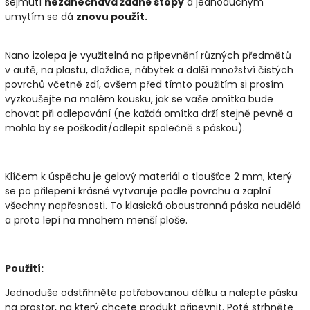
sejmutí
nezanechává žádné stopy
a jednoduchým
umytím se dá
znovu použít.
Nano izolepa je využitelná na připevnění různých předmětů
v autě, na plastu, dlaždice, nábytek a další množství čistých
povrchů včetně zdí, ovšem před tímto použitím si prosím
vyzkoušejte na malém kousku, jak se vaše omítka bude
chovat při odlepování (ne každá omítka drží stejně pevně a
mohla by se poškodit/odlepit společně s páskou).
Klíčem k úspěchu je gelový materiál o tloušťce 2 mm, který
se po přilepení krásné vytvaruje podle povrchu a zaplní
všechny nepřesnosti. To klasická oboustranná páska neudělá
a proto lepí na mnohem menší ploše.
Použití:
Jednoduše odstřihněte potřebovanou délku a nalepte pásku
na prostor, na který chcete produkt připevnit. Poté strhněte