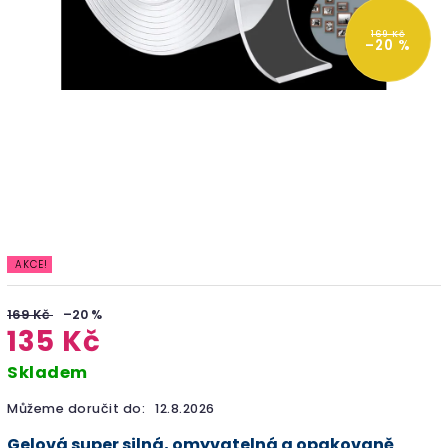
169 Kč
–20 %
AKCE!
169 Kč
–20 %
135 Kč
Skladem
Můžeme doručit do:
12.8.2026
Gelová super silná, omyvatelná a opakovaně