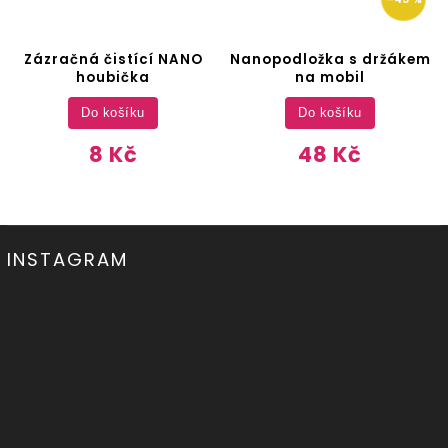
Zázračná čistící NANO
Nanopodložka s držákem
houbička
na mobil
Do košíku
Do košíku
8 Kč
48 Kč
INSTAGRAM