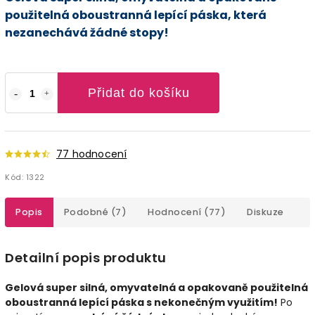
použitelná oboustranná lepící páska, která
nezanechává žádné stopy!
Přidat do košíku
77 hodnocení
Kód:
1322
Popis
Podobné (7)
Hodnocení (77)
Diskuze
Detailní popis produktu
Gelová super silná, omyvatelná a opakovaně použitelná
oboustranná lepící páska s nekonečným využitím!
Po