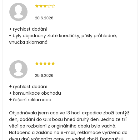
28.6.2026
+ rychlost dodání
- byly objednány zlaté knedlíčky, přišly průhledné,
vnučka zklamaná
25.6.2026
+ rychlost dodání
+ komunikace obchodu
+ řešení reklamace
Objednávala jsem cca ve 13 hod, expedice zboží tentýž
den, dodání do GLS boxu hned druhý den. Jedna ze tří
věcí po rozbalení z originálního obalu byla vadná.
Nafoceno a zasláno na e-mail, reklamace vyřízena do
dvou dnů vrácením ceny za vadné zboží. Doporučuji