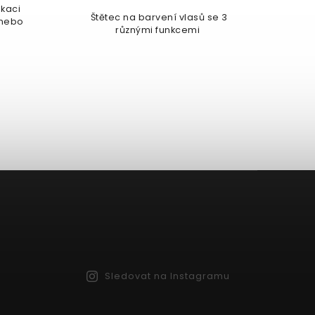
ení vlasů se 3
Kompaktní kosmetické zrcátko,
funkcemi
které budete mít vždy po ruce.
Vyberte si vaši oblíbenou variantu
s make-up motivy a mějte
možnost se nalíčit kdekoliv.
B
C
Sledovat na Instagramu