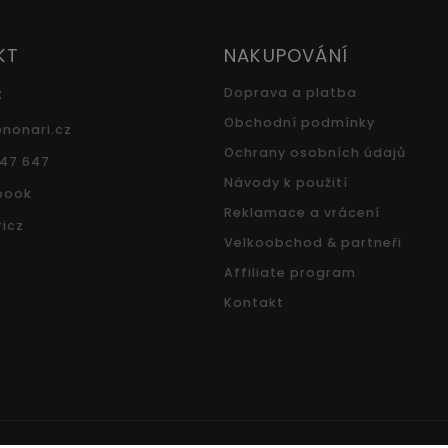
KT
NAKUPOVÁNÍ
z
Doprava a platba
Obchodní podmínky
@
nonari.cz
Ochrany osobních údajů
547 647
Návody k použití
book
Reklamace a vrácení
icz
Velkoobchod & partneři
Affiliate program
Kontakt