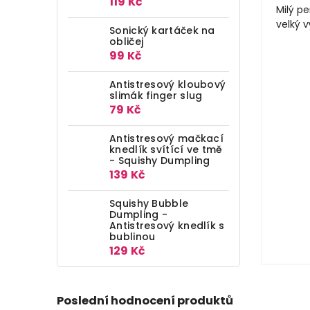
119 Kč
Milý pe
velký 
Sonický kartáček na
obličej
99 Kč
Antistresový kloubový
slimák finger slug
79 Kč
Antistresový mačkací
knedlík svítící ve tmě
- Squishy Dumpling
139 Kč
Squishy Bubble
Dumpling -
Antistresový knedlík s
bublinou
129 Kč
Poslední hodnocení produktů