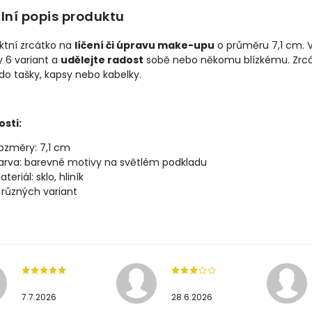
lní popis produktu
tní zrcátko na
líčení či úpravu make-upu
o průměru 7,1 cm. V
 6 variant a
udělejte radost
sobě nebo někomu blízkému. Zrcá
do tašky, kapsy nebo kabelky.
osti:
ozměry: 7,1 cm
arva: barevné motivy na světlém podkladu
ateriál: sklo, hliník
 různých variant
7.7.2026
28.6.2026