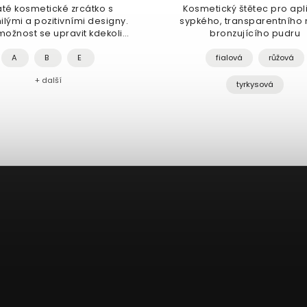
Kosmetický štětec pro aplikaci
Štětec na barv
sypkého, transparentního nebo
různými 
bronzujícího pudru
fialová
růžová
tyrkysová