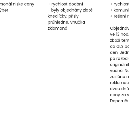
rsonál nizke ceny
+ rychlost dodání
+ rychlos
výběr
- byly objednány zlaté
+ komun
knedlíčky, přišly
+ řešení
průhledné, vnučka
zklamaná
Objednáv
ve 13 hod
zboží ten
do GLS b
den. Jedn
po rozbal
origináln
vadná. N
zasláno n
reklamac
dvou dnů
ceny za v
Doporuču