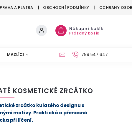
PRAVA A PLATBA
OBCHODNÍ PODMÍNKY
OCHRANY OSOB
Nákupní košík
Prázdný košík
MAZLÍCI
MÓDA
VÁNOCE
799 547 647
ATÉ KOSMETICKÉ ZRCÁTKO
tické zrcátko kulatého designu s
nými motivy. Praktická a přenosná
a při líčení.