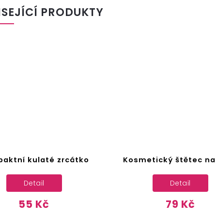
ISEJÍCÍ PRODUKTY
Kosmetický štětec na pudr
Štětec na bar
hřebínk
Detail
Do ko
79 Kč
19