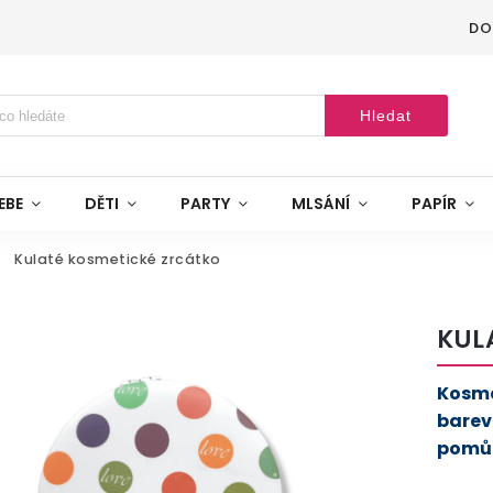
DO
Hledat
EBE
DĚTI
PARTY
MLSÁNÍ
PAPÍR
Kulaté kosmetické zrcátko
KUL
Kosme
barev
pomůck