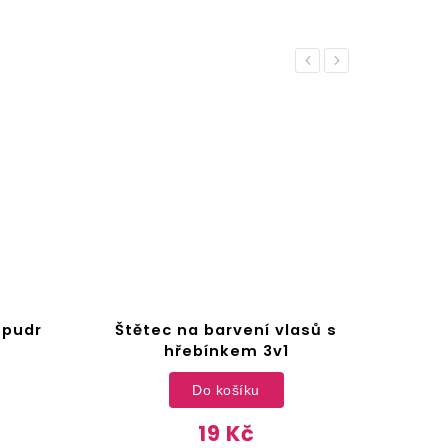
Previous
Next
vení vlasů s
Kosmetické zrcátko na
em 3v1
make-up
Detail
šíku
 Kč
55 Kč