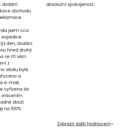
t dodání
absolutní spokojenost,
ikace obchodu
 reklamace
ala jsem cca
, expedice
týž den, dodání
oxu hned druhý
a ze tří věcí
ení z
ího obalu byla
afoceno a
a e-mail,
e vyřízena do
 vrácením
adné zboží.
ji na 100%
Zobrazit další hodnocení