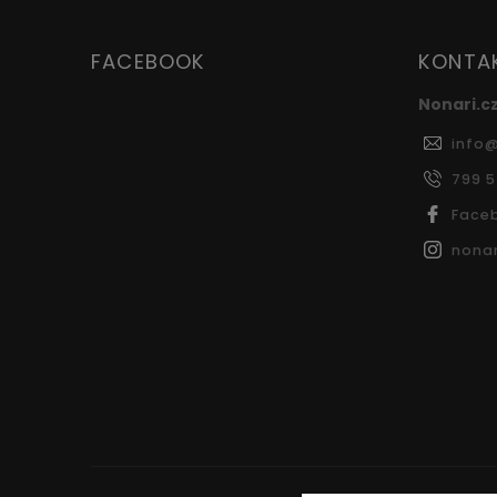
FACEBOOK
KONTA
Nonari.c
info
799 
Face
nonar