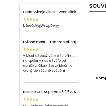
SOUV
Sada vykrajovátek - zvoneček (3ks)
bJeqOJVqjWswpDehy
Bylinná mast - Tea tree oil čajovník (150ml)
+ Mast už používám a to přímo
na spálený nos a tváře od
sluníčka. Okamžité zklidnění a
druhý den žádné svědění.
rcátko
Kompaktní kulaté zrcátko
l
Detail
Baterie ULTRA prima R6, 1,5V, AA - 60ks
Kč
55 Kč
pro moje potřeby vyhovuje