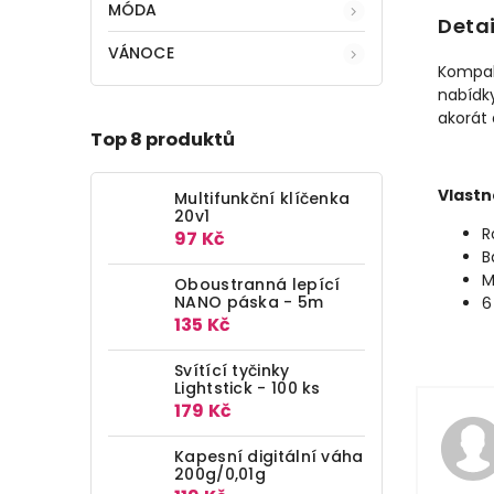
MÓDA
Detai
VÁNOCE
Kompak
nabídky
akorát 
Top 8 produktů
Vlastn
Multifunkční klíčenka
20v1
R
97 Kč
B
M
Oboustranná lepící
NANO páska - 5m
6
135 Kč
Svítící tyčinky
Lightstick - 100 ks
179 Kč
Kapesní digitální váha
200g/0,01g