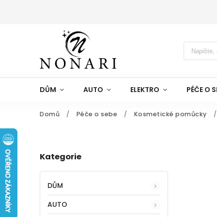
DŮM
AUTO
ELEKTRO
PÉČE O S
Domů
/
Péče o sebe
/
Kosmetické pomůcky
/
Kategorie
DŮM
AUTO