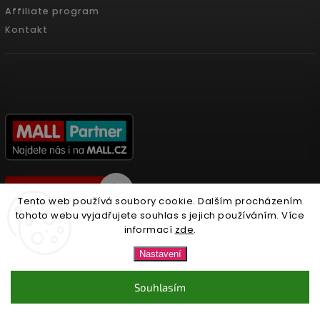
Affiliate program
Kontakt
Tento web používá soubory cookie. Dalším procházením
tohoto webu vyjadřujete souhlas s jejich používáním. Více
informací
zde
.
Copyright 2026
Nonari.cz
. Všechna práva vyhrazena.
Nastavení
Upravit nastavení cookies
Souhlasím
Vytvořil
Shoptet
| Design
Shoptak.cz.