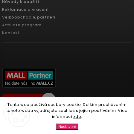
Návody k použití
Reklamace a vrácení
Velkoobchod & partneři
Affiliate program
Kontakt
Tento web používá soubory cookie. Dalším procházením
tohoto webu vyjadřujete souhlas s jejich používáním. Více
informací
zde
.
Copyright 2026
Nonari.cz
. Všechna práva vyhrazena.
Nastavení