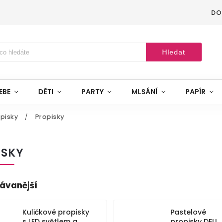
DO
Hledat
EBE
DĚTI
PARTY
MLSÁNÍ
PAPÍR
pisky
/
Propisky
ISKY
ávanější
Kuličkové propisky
Pastelové
s LED světlem a
propisky DELI