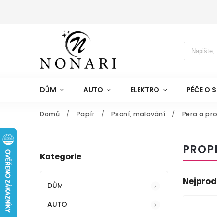
DŮM
AUTO
ELEKTRO
PÉČE O S
Domů
/
Papír
/
Psaní, malování
/
Pera a pro
PROP
Kategorie
Nejprod
DŮM
AUTO