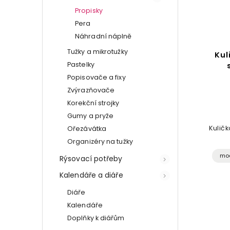
Propisky
Pera
Náhradní náplně
Tužky a mikrotužky
Kul
Pastelky
Popisovače a fixy
Zvýrazňovače
Korekční strojky
Gumy a pryže
Kulič
Ořezávátka
Organizéry na tužky
mo
Rýsovací potřeby
Kalendáře a diáře
Diáře
Kalendáře
Doplňky k diářům