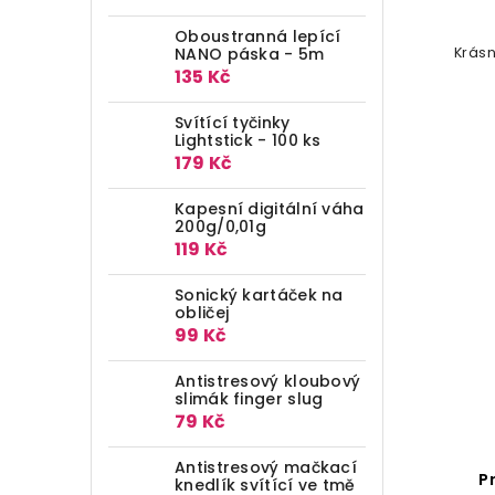
Oboustranná lepící
NANO páska - 5m
Krásn
135 Kč
Svítící tyčinky
Lightstick - 100 ks
179 Kč
Kapesní digitální váha
200g/0,01g
119 Kč
Sonický kartáček na
obličej
99 Kč
Antistresový kloubový
slimák finger slug
79 Kč
Antistresový mačkací
P
knedlík svítící ve tmě