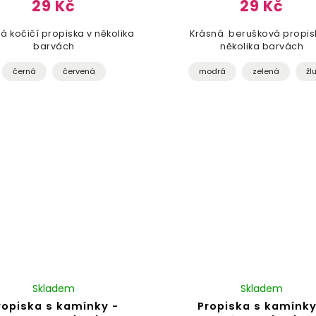
29 Kč
29 Kč
á kočičí propiska v několika
Krásná berušková propis
barvách
několika barvách
černá
červená
modrá
zelená
žl
Skladem
Skladem
ropiska s kamínky -
Propiska s kamínky