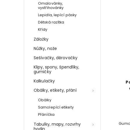
Omalovánky,
vystřihovánky
Lepidla, lepící pásky
Dětská razítka
Křídy
Záložky
Nůžky, nože
Sešívačky, děrovačky
Klipy, spony, špendlíky,
gumičky
Kalkulačky
P
Obálky, etikety, přání
Obálky
Samolepící etikety
Přáníčka
Gumov
Tabulky, mapy, rozvrhy
hodin