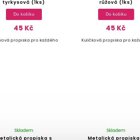
tyrkysová (1ks)
růžová (1ks)
Do košíku
Do košíku
45 Kč
45 Kč
čková propiska pro každého
Kuličková propiska pro ka
Skladem
Skladem
etalická propiska s
Metalická propiska