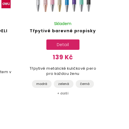
Skladem
ELI
Třpytivé barevné propisky
Detail
139 Kč
Třpytivé metalické kuličkové pero
otem v
pro každou ženu
modrá
zelená
černá
+ další