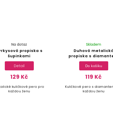
Na dotaz
Skladem
yrkysová propiska s
Duhová metalick
šupinkami
propiska s diaman
Detail
Do košíku
129 Kč
119 Kč
alické kuličkové pero pro
Kuličkové pero s diamante
každou ženu
každou ženu