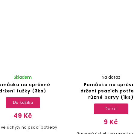
Skladem
Na dotaz
omůcka na správné
Pomůcka na správ
držení tužky (3ks)
držení psacích potře
různé barvy (1ks)
Do košíku
Detail
49 Kč
9 Kč
é úchyty na psací potřeby
Gumové úchyty na psací p