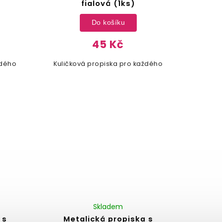
fialová (1ks)
Do košíku
45 Kč
ždého
Kuličková propiska pro každého
Skladem
 s
Metalická propiska s