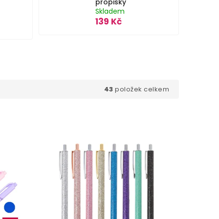
propisky
Skladem
139 Kč
43
položek celkem