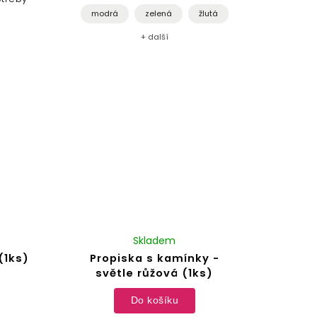
modrá
zelená
žlutá
+ další
Skladem
(1ks)
Propiska s kamínky -
světle růžová (1ks)
Do košíku