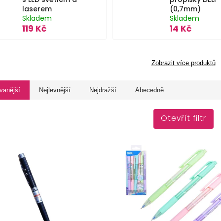
laserem
(0,7mm)
Skladem
Skladem
119 Kč
14 Kč
Zobrazit více produktů
vanější
Nejlevnější
Nejdražší
Abecedně
Otevřít filtr