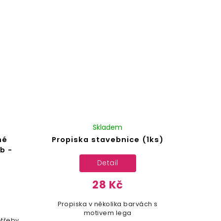
Skladem
né
Propiska stavebnice (1ks)
b -
Detail
28 Kč
Propiska v několika barvách s
motivem lega
otřeby