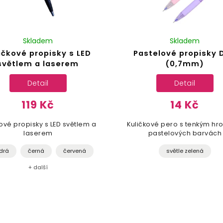
Skladem
Skladem
ičkové propisky s LED
Pastelové propisky D
světlem a laserem
(0,7mm)
Detail
Detail
119 Kč
14 Kč
kové propisky s LED světlem a
Kuličkové pero s tenkým hr
laserem
pastelových barvách
drá
černá
červená
světle zelená
+ další