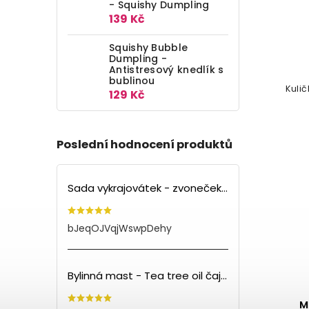
- Squishy Dumpling
139 Kč
Squishy Bubble
Dumpling -
Antistresový knedlík s
bublinou
Kuli
129 Kč
Poslední hodnocení produktů
Sada vykrajovátek - zvoneček (3ks)
bJeqOJVqjWswpDehy
Bylinná mast - Tea tree oil čajovník (150ml)
M