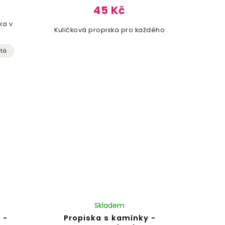
45 Kč
ka v
Kuličková propiska pro každého
utá
Skladem
 -
Propiska s kamínky -