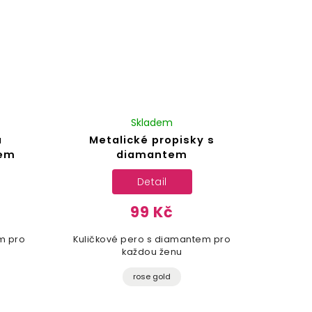
Skladem
á
Metalické propisky s
tem
diamantem
Detail
99 Kč
m pro
Kuličkové pero s diamantem pro
každou ženu
rose gold