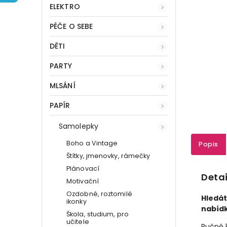
ELEKTRO
PÉČE O SEBE
DĚTI
PARTY
MLSÁNÍ
PAPÍR
Samolepky
Boho a Vintage
Popis
Štítky, jmenovky, rámečky
Plánovací
Detai
Motivační
Ozdobné, roztomilé
Hledát
ikonky
nabídk
Škola, studium, pro
učitele
Ručně k