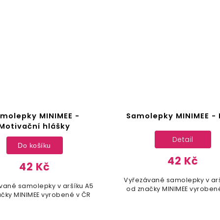
molepky MINIMEE -
Samolepky MINIMEE -
Motivační hlášky
Detail
Do košíku
42 Kč
42 Kč
Vyřezávané samolepky v arš
vané samolepky v aršíku A5
od značky MINIMEE vyroben
čky MINIMEE vyrobené v ČR