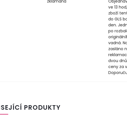
zklamaná
Objednáv
ve 13 hod
zboží ten
do GLS b
den. Jedn
po rozbal
origináln
vadná. N
zasláno n
reklamac
dvou dnů
ceny za v
Doporuču
ISEJÍCÍ PRODUKTY