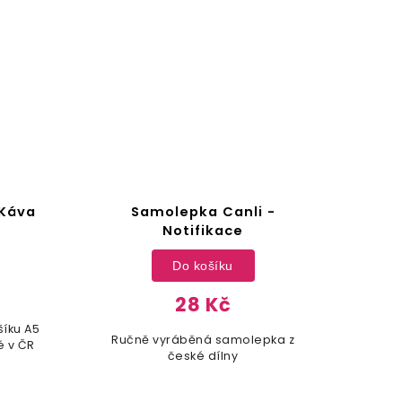
 Káva
Samolepka Canli -
Sam
Notifikace
Do košíku
28 Kč
íku A5
Ručně vyráběná samolepka z
Ru
é v ČR
české dílny