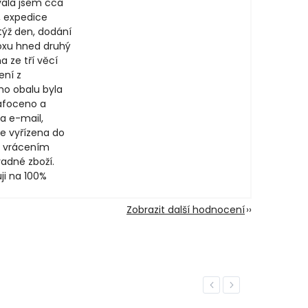
ala jsem cca
, expedice
týž den, dodání
oxu hned druhý
a ze tří věcí
ení z
ího obalu byla
afoceno a
a e-mail,
e vyřízena do
 vrácením
adné zboží.
ji na 100%
Zobrazit další hodnocení
Previous
Next