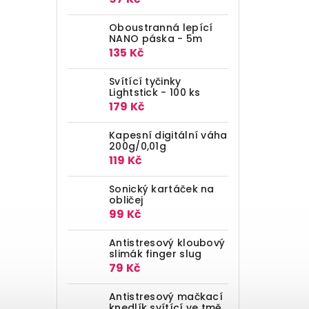
Oboustranná lepící
NANO páska - 5m
135 Kč
Svítící tyčinky
Lightstick - 100 ks
179 Kč
Kapesní digitální váha
200g/0,01g
119 Kč
Sonický kartáček na
obličej
99 Kč
Antistresový kloubový
slimák finger slug
79 Kč
Antistresový mačkací
knedlík svítící ve tmě