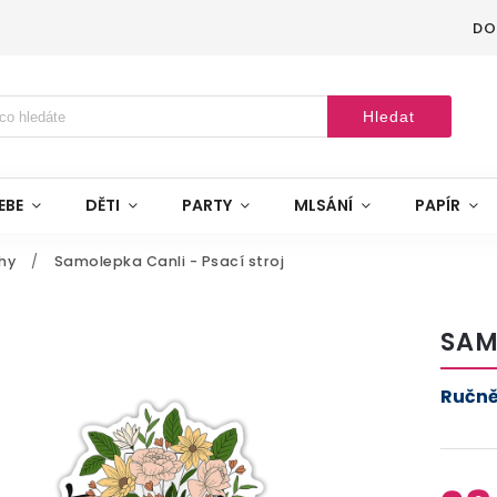
DO
Hledat
EBE
DĚTI
PARTY
MLSÁNÍ
PAPÍR
hy
/
Samolepka Canli - Psací stroj
SAM
Ručně