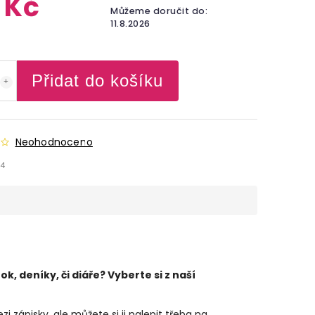
 Kč
Můžeme doručit do:
11.8.2026
Přidat do košíku
Neohodnoceno
4
, deníky, či diáře? Vyberte si z naší
zápisky, ale můžete si ji nalepit třeba na