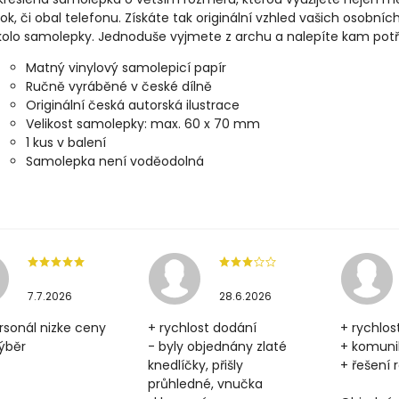
k, či obal telefonu. Získáte tak originální vzhled vašich osobníc
kolo samolepky. Jednoduše vyjmete z archu a nalepíte kam potř
Matný vinylový samolepicí papír
Ručně vyráběné v české dílně
Originální česká autorská ilustrace
Velikost samolepky:
max. 60 x 70 mm
1 kus v balení
Samolepka není voděodolná
7.7.2026
28.6.2026
rsonál nizke ceny
+ rychlost dodání
+ rychlos
výběr
- byly objednány zlaté
+ komun
knedlíčky, přišly
+ řešení
průhledné, vnučka