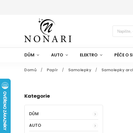
DŮM
AUTO
ELEKTRO
PÉČE O S
Domů
/
Papír
/
Samolepky
/
Samolepky arc
Kategorie
DŮM
AUTO