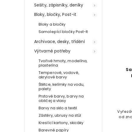
Sešity, zápisníky, deníky
Bloky, bločky, Post-it
Bloky a bločky
Samolepící bločky Post-It
Archivace, desky, třídění
Výtvarné potřeby
Tvořivé hmoty, modelína,
plastelína
ni
Samolepky Canli - Ikonky
Sa
Temperové, vodové,
do diáře (A6)
akrylové barvy
Štětce, kelímky na vodu,
Do košíku
palety
Prstové barvy, barvy na
42 Kč
obličej a vlasy
Barvy na sklo a textil
ch
Ručně vyráběné samolepky z
Vyřezá
Zástěry, ubrusy na stůl
české dílny na archu A6
od zna
Kreslící kartony, skicáky
Barevné papíry