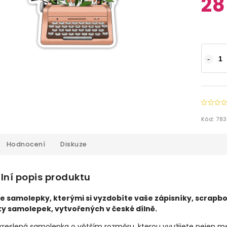
28
Kód:
783
Hodnocení
Diskuze
lní popis produktu
e samolepky, kterými si vyzdobíte vaše zápisníky, scrapbook
y samolepek, vytvořených v české dílně.
reslená samolepka o větším rozměru, kterou využijete nejen mezi 