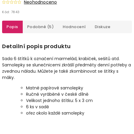
Neohodnoceno
Kód:
7843
Popis
Podobné (5)
Hodnocení
Diskuze
Detailní popis produktu
Sada 6 štítků k označení marmelád, krabiček, sešitů atd.
Samolepky se slunečnicemi zkrášlí předměty denní potřeby a
zvednou náladu. Můžete je také zkombinovat se štítky s
máky.
Matné papírové samolepky
Ručně vyráběné v české dílně
Velikost jednoho štítku: 5 x 3 cm
6 ks v sadě
ořez okolo každé samolepky