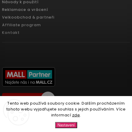
Návody k použití
Reklamace a vrácení
Velkoobchod & partneři
Affiliate program
Kontakt
Tento web používá soubory cookie. Dalším procházením
tohoto webu vyjadřujete souhlas s jejich používáním. Více
informací
zde
.
Copyright 2026
Nonari.cz
. Všechna práva vyhrazena.
Nastavení