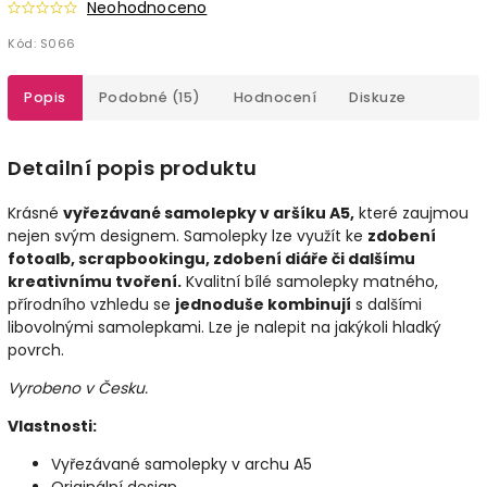
Neohodnoceno
Kód:
S066
Popis
Podobné (15)
Hodnocení
Diskuze
Detailní popis produktu
Krásné
vyřezávané samolepky v aršíku A5,
které zaujmou
nejen svým designem. Samolepky lze využít ke
zdobení
fotoalb, scrapbookingu, zdobení diáře či dalšímu
kreativnímu tvoření.
Kvalitní bílé samolepky matného,
přírodního vzhledu se
jednoduše kombinují
s dalšími
libovolnými samolepkami. Lze je nalepit na jakýkoli hladký
povrch.
Vyrobeno v Česku.
Vlastnosti:
Vyřezávané samolepky v archu A5
Originální design