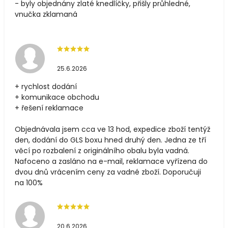
- byly objednány zlaté knedlíčky, přišly průhledné,
vnučka zklamaná
25.6.2026
+ rychlost dodání
+ komunikace obchodu
+ řešení reklamace
Objednávala jsem cca ve 13 hod, expedice zboží tentýž
den, dodání do GLS boxu hned druhý den. Jedna ze tří
věcí po rozbalení z originálního obalu byla vadná.
Nafoceno a zasláno na e-mail, reklamace vyřízena do
dvou dnů vrácením ceny za vadné zboží. Doporučuji
na 100%
20.6.2026