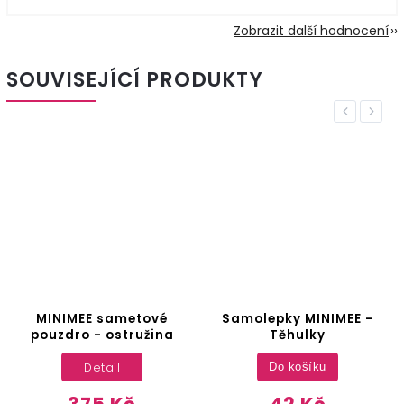
Zobrazit další hodnocení
SOUVISEJÍCÍ PRODUKTY
Previous
Next
MINIMEE sametové
Samolepky MINIMEE -
pouzdro - ostružina
Těhulky
Detail
Do košíku