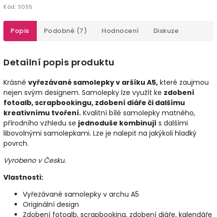
Kód:
S055
Popis
Podobné (7)
Hodnocení
Diskuze
Detailní popis produktu
Krásné
vyřezávané samolepky v aršíku A5,
které zaujmou
nejen svým designem. Samolepky lze využít ke
zdobení
fotoalb, scrapbookingu, zdobení diáře či dalšímu
kreativnímu tvoření.
Kvalitní bílé samolepky matného,
přírodního vzhledu se
jednoduše kombinují
s dalšími
libovolnými samolepkami. Lze je nalepit na jakýkoli hladký
povrch.
Vyrobeno v Česku.
Vlastnosti:
Vyřezávané samolepky v archu A5
Originální design
Zdobení fotoalb, scrapbooking, zdobení diáře, kalendáře