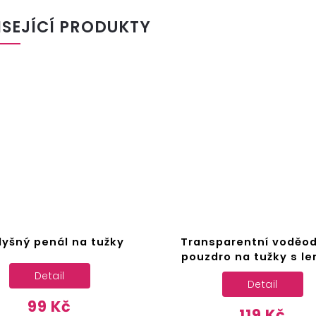
ISEJÍCÍ PRODUKTY
dyšný penál na tužky
Transparentní voděo
pouzdro na tužky s 
Detail
Detail
99 Kč
119 Kč