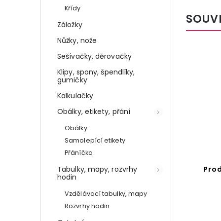
Křídy
SOUV
Záložky
Nůžky, nože
Sešívačky, děrovačky
Klipy, spony, špendlíky,
gumičky
Kalkulačky
Obálky, etikety, přání
Obálky
Kč
 %
Samolepící etikety
Přáníčka
Tabulky, mapy, rozvrhy
l
Korekční strojek - zmrzlina
Pro
hodin
Detail
Vzdělávací tabulky, mapy
Rozvrhy hodin
99 Kč