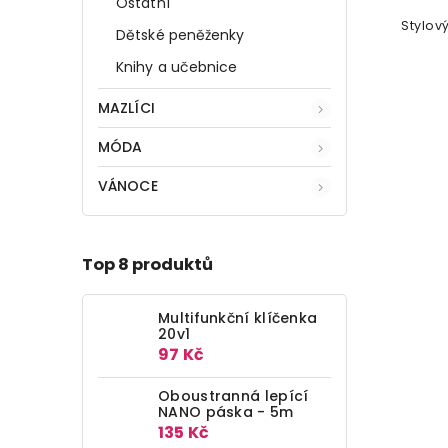
Ostatní
hkou
Korekční strojek (páska) ve tvaru
Stylov
Dětské peněženky
ovocného milkshake
Knihy a učebnice
čokoláda
MAZLÍCI
MÓDA
VÁNOCE
Top 8 produktů
Multifunkční klíčenka
20v1
97 Kč
Oboustranná lepící
NANO páska - 5m
135 Kč