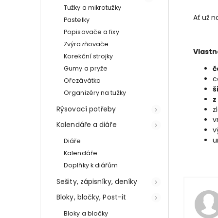
Tužky a mikrotužky
Ať už 
Pastelky
Popisovače a fixy
Zvýrazňovače
Vlastn
Korekční strojky
č
Gumy a pryže
c
Ořezávátka
š
Organizéry na tužky
z
Rýsovací potřeby
z
v
Kalendáře a diáře
v
u
Diáře
Kalendáře
Doplňky k diářům
Sešity, zápisníky, deníky
Bloky, bločky, Post-it
Bloky a bločky