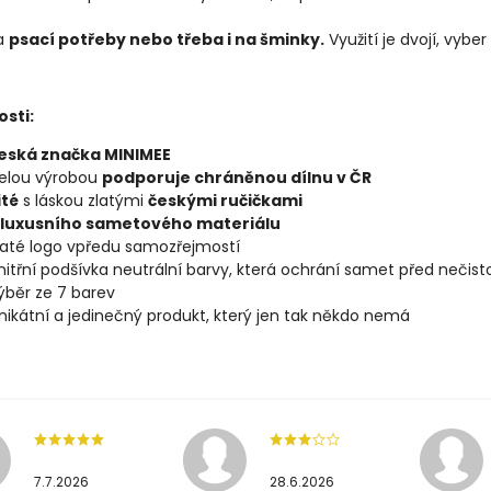
na
psací potřeby nebo třeba i na šminky.
Využití je dvojí, vyber
osti:
eská značka MINIMEE
elou výrobou
podporuje chráněnou dílnu v ČR
ité
s láskou zlatými
českými ručičkami
 luxusního sametového materiálu
laté logo vpředu samozřejmostí
nitřní podšívka neutrální barvy, která ochrání samet před nečist
ýběr ze 7 barev
nikátní a jedinečný produkt, který jen tak někdo nemá
7.7.2026
28.6.2026