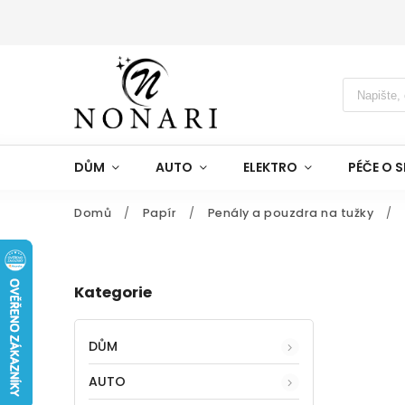
DŮM
AUTO
ELEKTRO
PÉČE O S
Domů
/
Papír
/
Penály a pouzdra na tužky
/
Kategorie
DŮM
AUTO