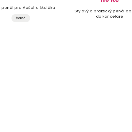
ý penál pro Vašeho školáka
Stylový a praktický penál do 
do kanceláře
černá