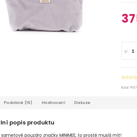
37
Kód:
P07
Podobné (15)
Hodnocení
Diskuze
lní popis produktu
í sametové pouzdro značky MINIMEE, to prostě musíš mít!