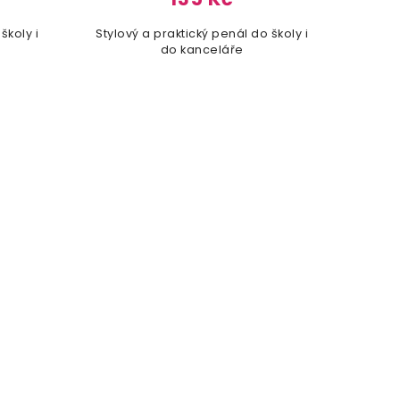
školy i
Stylový a praktický penál do školy i
Stylo
do kanceláře