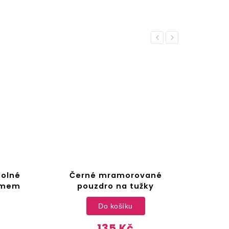
Previous
Next
dolné
Černé mramorované
Bíl
lemem
pouzdro na tužky
Do košíku
135 Kč