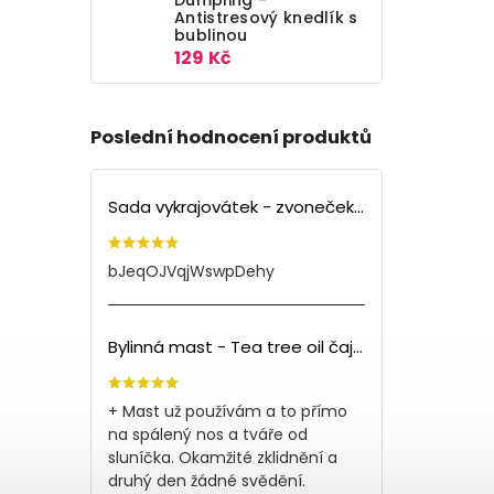
Antistresový knedlík s
bublinou
129 Kč
Poslední hodnocení produktů
Sada vykrajovátek - zvoneček (3ks)
bJeqOJVqjWswpDehy
Bylinná mast - Tea tree oil čajovník (150ml)
+ Mast už používám a to přímo
na spálený nos a tváře od
sluníčka. Okamžité zklidnění a
druhý den žádné svědění.