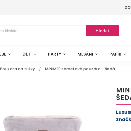
DO
Hledat
EBE
DĚTI
PARTY
MLSÁNÍ
PAPÍR
Pouzdra na tužky
/
MINIMEE sametové pouzdro - šedá
MIN
ŠED
Luxus
značk