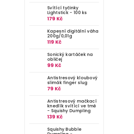
Svítící tyčinky
Lightstick - 100 ks
179 Kč
Kapesní digitální váha
200g/0,01g
119 Kč
Sonický kartáček na
obličej
99 Kč
Antistresový kloubový
slimák finger slug
79 Kč
Antistresový mačkací
knedlík svítící ve tmě
- Squishy Dumpling
139 Kč
Squishy Bubble
Dumpling -