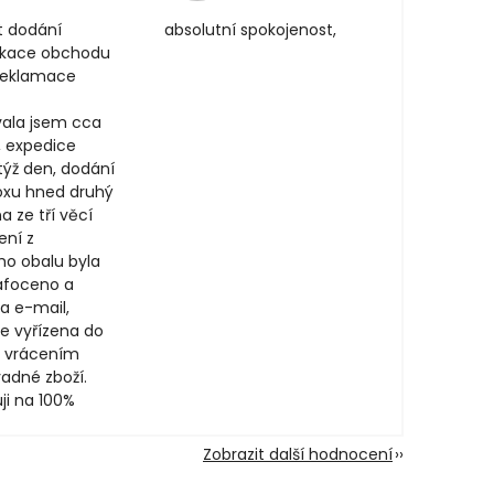
t dodání
absolutní spokojenost,
ikace obchodu
 reklamace
ala jsem cca
, expedice
týž den, dodání
oxu hned druhý
a ze tří věcí
ení z
ího obalu byla
afoceno a
a e-mail,
e vyřízena do
 vrácením
adné zboží.
ji na 100%
Zobrazit další hodnocení