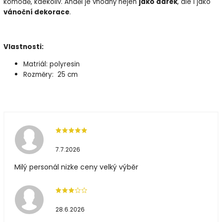
komodě, kdekoliv. Anděl je vhodný nejen
jako dárek
, ale i jako
vánoční dekorace
.
Vlastnosti:
Matriál: polyresin
Rozměry: 25 cm
7.7.2026
Milý personál nizke ceny velký výběr
28.6.2026