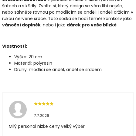
šatech a s křídly. Zvolte si, který design se vám líbí nejvíc,
nebo sáhněte rovnou po modlícím se anděli i anděli držícím v
rukou červené srdce. Tato soška se hodí téměř kamkoliv jako
vánoční doplněk
, nebo i jako
dárek pro vaše blízké
.
Vlastnosti:
Výška: 20 cm
Materiál: polyresin
Druhy: modlící se anděl, anděl se srdcem
7.7.2026
Milý personál nizke ceny velký výběr