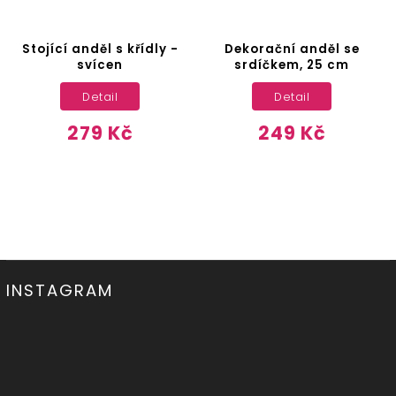
Stojící anděl s křídly -
Dekorační anděl se
svícen
srdíčkem, 25 cm
Detail
Detail
279 Kč
249 Kč
INSTAGRAM