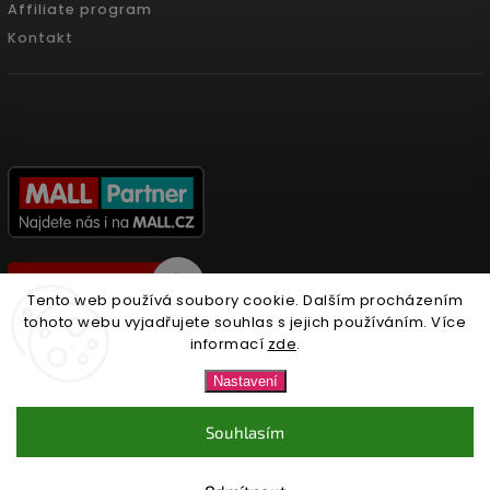
Affiliate program
Kontakt
Tento web používá soubory cookie. Dalším procházením
tohoto webu vyjadřujete souhlas s jejich používáním. Více
informací
zde
.
Copyright 2026
Nonari.cz
. Všechna práva vyhrazena.
Nastavení
Upravit nastavení cookies
Souhlasím
Vytvořil
Shoptet
| Design
Shoptak.cz.