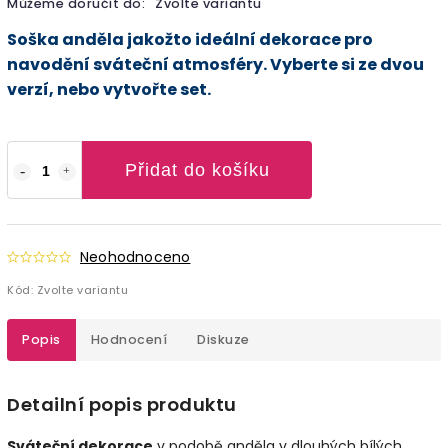
Můžeme doručit do:
Zvolte variantu
Soška anděla jakožto ideální dekorace pro
navodění sváteční atmosféry. Vyberte si ze dvou
verzí, nebo vytvořte set.
Přidat do košíku
Neohodnoceno
Kód:
Zvolte variantu
Popis
Hodnocení
Diskuze
Detailní popis produktu
Sváteční dekorace
v podobě anděla v dlouhých bílých