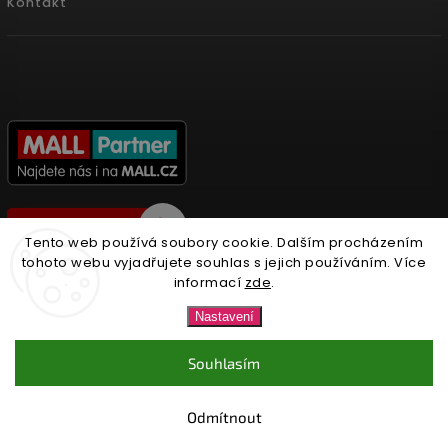
Kontakt
Tento web používá soubory cookie. Dalším procházením
tohoto webu vyjadřujete souhlas s jejich používáním. Více
informací
zde
.
Copyright 2026
Nonari.cz
. Všechna práva vyhrazena.
Nastavení
Upravit nastavení cookies
Souhlasím
Vytvořil
Shoptet
| Design
Shoptak.cz.
Odmítnout