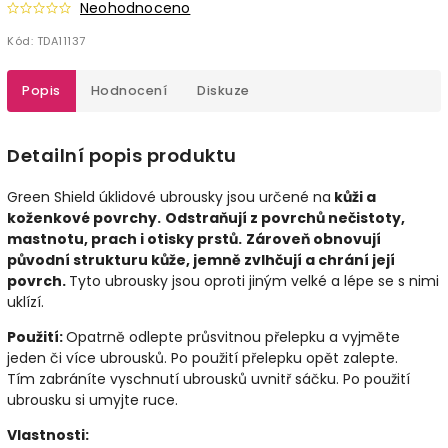
Neohodnoceno
Kód:
TDA11137
Popis
Hodnocení
Diskuze
Detailní popis produktu
Green Shield úklidové ubrousky jsou určené na
kůži a
koženkové povrchy.
Odstraňují z povrchů nečistoty,
mastnotu, prach i otisky prstů.
Zároveň obnovují
původní strukturu kůže, jemně zvlhčují a chrání její
povrch.
Tyto ubrousky jsou oproti jiným velké a lépe se s nimi
uklízí.
Použití:
Opatrně odlepte průsvitnou přelepku a vyjměte
jeden či více ubrousků. Po použití přelepku opět zalepte.
Tím zabráníte vyschnutí ubrousků uvnitř sáčku. Po použití
ubrousku si umyjte ruce.
Vlastnosti: