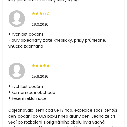
Milý personál nizke ceny velký výběr
28.6.2026
+ rychlost dodání
- byly objednány zlaté knedlíčky, přišly průhledné,
vnučka zklamaná
25.6.2026
+ rychlost dodání
+ komunikace obchodu
+ řešení reklamace
Objednávala jsem cca ve 13 hod, expedice zboží tentýž
den, dodání do GLS boxu hned druhý den. Jedna ze tří
věcí po rozbalení z originálního obalu byla vadná.