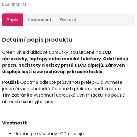
Kód:
TDA11143
Popis
Hodnocení
Diskuze
Detailní popis produktu
Green Shield úklidové ubrousky jsou určené na
LCD
obrazovky, laptopy nebo mobilní telefony. Odstraňují
prach, nečistoty a otisky prstů z LCD diplejů.
Zároveň
displeje leští a zanechávají je krásně lesklé.
Použití:
Opatrně odlepte průsvitnou přelepku a vyjměte
jeden či více ubrousků. Po použití přelepku opět zalepte.
Tím zabráníte vyschnutí ubrousků uvnitř sáčku. Po použití
ubrousku si umyjte ruce.
Vlastnosti:
Určené pro všechny LCD displeje