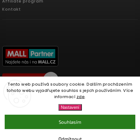
Affiliate program
Kontakt
Tento web používá soubory cookie. Dalším procházením
tohoto webu vyjadřujete souhlas s jejich používáním. Více
informací
zde
.
Copyright 2026
Nonari.cz
. Všechna práva vyhrazena.
Nastavení
Upravit nastavení cookies
Souhlasím
Vytvořil
Shoptet
| Design
Shoptak.cz.
Odmítnout