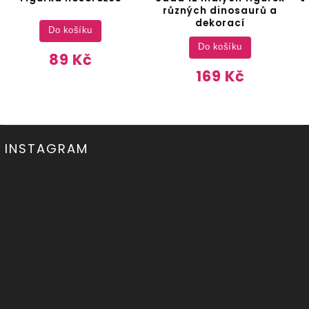
různých dinosaurů a
plazi a obojživelníci
dekorací
Detail
Do košíku
149 Kč
169 Kč
INSTAGRAM