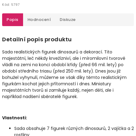
Kód:
5797
Popis
Hodnocení
Diskuze
Detailní popis produktu
Sada realistických figurek dinosaurů a dekorací. Tito
majestátní, leč někdy krvežízniví, ale i míromilovní tvorové
vládli na zemi na konci období křídy (před 66 mil. lety) po
období středního triasu (před 250 mil. lety). Dnes jsou již
bohužel vyhynulí, můžeme se však díky těmto realistickým
figurkám kochat jejich přítomností i dnes. Miniatury
majestátních tvorů si zamiluje každý, nejen děti, ale i
například nadšení sběratelé figurek.
Vlastnosti:
Sada obsahuje 7 figurek různých dinosaurů, 2 vajíčka a 2
rostliny