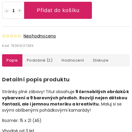
Přidat do košíku
Neohodnoceno
Kód:
TED91027285
Popis
Podobné (2)
Hodnocení
Diskuze
Detailní popis produktu
Stránky plné zábavy! Titul obsahuje
9 černobílých obrázků k
vybarvení a 9 barevných předloh.
Rozvíjí nejen dětskou
fantazii, ale i jemnou motoriku a kreativitu.
Maluj si se
svými oblíbenými pohádkovými kamarády!
Rozměr: 15 x 21 (A5)
Vhodné od 3 let