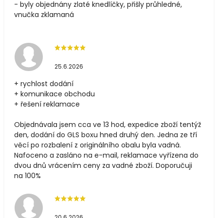
- byly objednány zlaté knedlíčky, přišly průhledné,
vnučka zklamaná
25.6.2026
+ rychlost dodání
+ komunikace obchodu
+ řešení reklamace
Objednávala jsem cca ve 13 hod, expedice zboží tentýž
den, dodání do GLS boxu hned druhý den. Jedna ze tří
věcí po rozbalení z originálního obalu byla vadná.
Nafoceno a zasláno na e-mail, reklamace vyřízena do
dvou dnů vrácením ceny za vadné zboží. Doporučuji
na 100%
20.6.2026