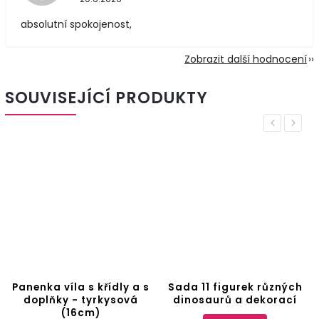
absolutní spokojenost,
Zobrazit další hodnocení
SOUVISEJÍCÍ PRODUKTY
Previous
Next
Panenka víla s křídly a s
Sada 11 figurek různých
doplňky - tyrkysová
dinosaurů a dekorací
(16cm)