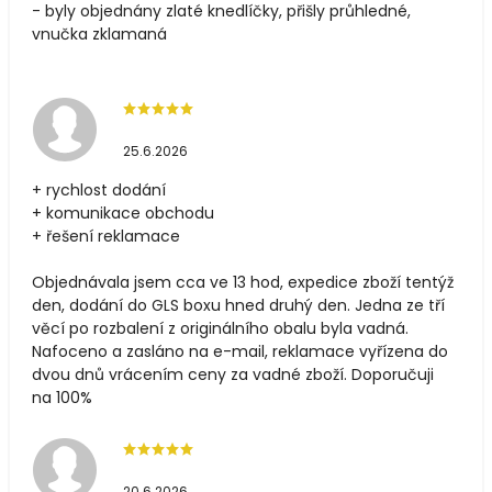
- byly objednány zlaté knedlíčky, přišly průhledné,
vnučka zklamaná
25.6.2026
+ rychlost dodání
+ komunikace obchodu
+ řešení reklamace
Objednávala jsem cca ve 13 hod, expedice zboží tentýž
den, dodání do GLS boxu hned druhý den. Jedna ze tří
věcí po rozbalení z originálního obalu byla vadná.
Nafoceno a zasláno na e-mail, reklamace vyřízena do
dvou dnů vrácením ceny za vadné zboží. Doporučuji
na 100%
20.6.2026