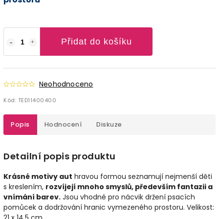
Přidat do košíku
Neohodnoceno
Kód:
TED11400400
Popis
Hodnocení
Diskuze
Detailní popis produktu
Krásné motivy aut
hravou formou seznamují nejmenší děti
s kreslením,
rozvíjejí mnoho smyslů, především fantazii a
vnímání barev.
Jsou vhodné pro nácvik držení psacích
pomůcek a dodržování hranic vymezeného prostoru. Velikost:
21 x 14,5 cm