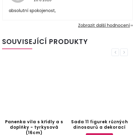
absolutní spokojenost,
Zobrazit další hodnocení
SOUVISEJÍCÍ PRODUKTY
Previous
Next
Panenka víla s křídly a s
Sada 11 figurek různých
doplňky - tyrkysová
dinosaurů a dekorací
(16cm)