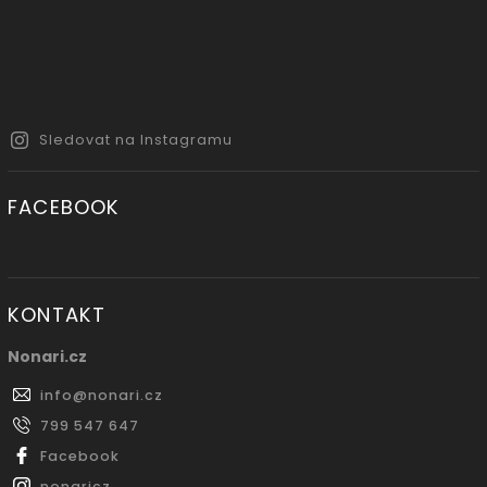
Sledovat na Instagramu
FACEBOOK
KONTAKT
Nonari.cz
info
@
nonari.cz
799 547 647
Facebook
nonaricz