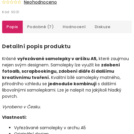
Neohodnoceno
Kód:
S031
Popis
Podobné (7)
Hodnocení
Diskuze
Detailní popis produktu
Krásné
vyřezávané samolepky v aršíku A5,
které zaujmou
nejen svým designem. Samolepky lze využít ke
zdobení
fotoalb, scrapbookingu, zdobení diáře či dalšímu
kreativnímu tvoření.
Kvalitní bílé samolepky matného,
přírodního vzhledu se
jednoduše kombinují
s dalšími
libovolnými samolepkami. Lze je nalepit na jakýkoli hladký
povrch.
Vyrobeno v Česku.
Vlastnosti:
Vyřezávané samolepky v archu A5
Originální design